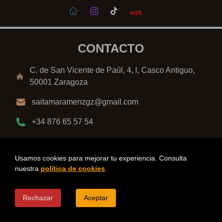
CONTACTO
C. de San Vicente de Paúl, 4, l, Casco Antiguo,
50001 Zaragoza
saitamaramenzgz@gmail.com
+34 876 65 57 54
Aviso legal
Cookies
Usamos cookies para mejorar tu experiencia. Consulta
nuestra
política de cookies
.
© 2025 Copyright Todos los derechos reservados
Desarrollado por
Devflare
Rechazar
Aceptar