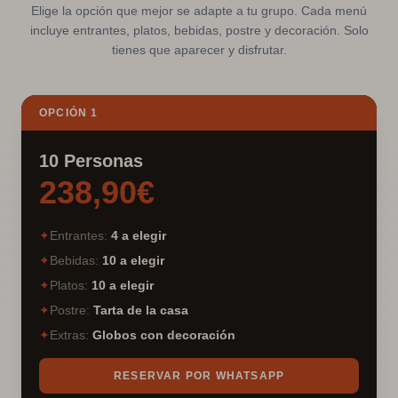
Elige la opción que mejor se adapte a tu grupo. Cada menú
incluye entrantes, platos, bebidas, postre y decoración. Solo
tienes que aparecer y disfrutar.
OPCIÓN 1
10 Personas
238,90€
✦
Entrantes
:
4 a elegir
✦
Bebidas
:
10 a elegir
✦
Platos
:
10 a elegir
✦
Postre
:
Tarta de la casa
✦
Extras
:
Globos con decoración
RESERVAR POR WHATSAPP