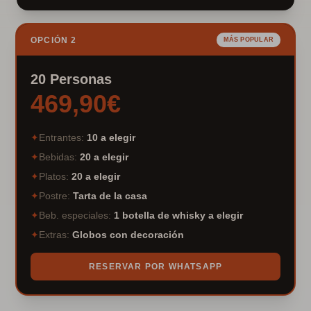
OPCIÓN 2
MÁS POPULAR
20 Personas
469,90€
✦
Entrantes
:
10 a elegir
✦
Bebidas
:
20 a elegir
✦
Platos
:
20 a elegir
✦
Postre
:
Tarta de la casa
✦
Beb. especiales
:
1 botella de whisky a elegir
✦
Extras
:
Globos con decoración
RESERVAR POR WHATSAPP