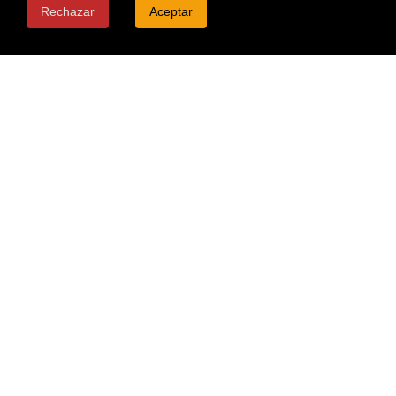
Rechazar
Aceptar
CONTACTO
C. de San Vicente de Paúl, 4, l, Casco Antiguo,
50001 Zaragoza
saitamaramenzgz@gmail.com