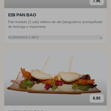
7.9
€
EBI PAN BAO
Pan tostado (2 uds) relleno de ebi (langostino) acompañado
de lechuga y mayonesa
⌄
ALÉRGENOS E INFO
6.8
€