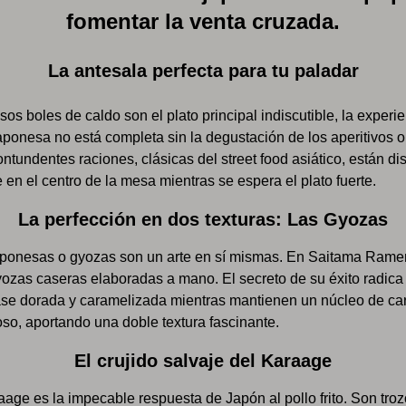
fomentar la venta cruzada.
La antesala perfecta para tu paladar
sos boles de caldo son el plato principal indiscutible, la experi
ponesa no está completa sin la degustación de los aperitivos o 
tundentes raciones, clásicas del street food asiático, están di
e en el centro de la mesa mientras se espera el plato fuerte.
La perfección en dos texturas: Las Gyozas
aponesas o gyozas son un arte en sí mismas. En Saitama Rame
ozas caseras elaboradas a mano. El secreto de su éxito radica 
ase dorada y caramelizada mientras mantienen un núcleo de ca
so, aportando una doble textura fascinante.
El crujido salvaje del Karaage
raage es la impecable respuesta de Japón al pollo frito. Son troz