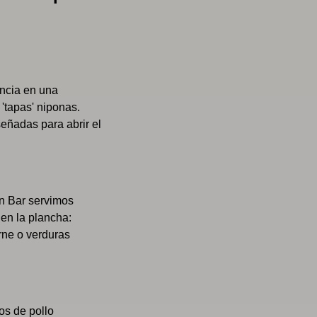
encia en una
'tapas' niponas.
señadas para abrir el
n Bar servimos
en la plancha:
rne o verduras
os de pollo