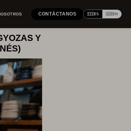
CONTÁCTANOS
NOSOTROS
🇪🇸
ES
🇬🇧
EN
GYOZAS Y
NÉS)