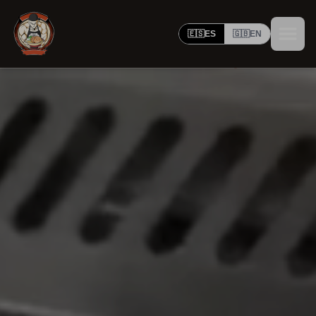
🇪🇸
ES
🇬🇧
EN